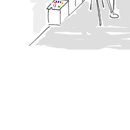
Helene Roy, peintre, peintures, portraits, portraitiste, fleurs, paysages, montagne, montagnes, tableaux, exposition, galerie, paysagiste, atelier, Chartreuse, Alpes, Grenoble,